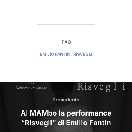
TAG
EMILIO FANTIN
,
RISVEGLI
NAVIGAZIONE
ARTICOLI
Precedente
Precedente
Al MAMbo la performance
“Risvegli” di Emilio Fantin