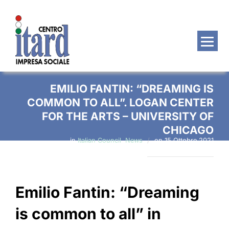
Salta
al
contenuto
EMILIO FANTIN: “DREAMING IS
COMMON TO ALL”. LOGAN CENTER
FOR THE ARTS – UNIVERSITY OF
CHICAGO
Pubblicato
in
Italian Council
,
News
on
15 Ottobre 2021
il
Emilio Fantin: “Dreaming
is common to all” in