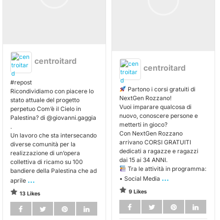
centroitard
centroitard
#repost
Partono i corsi gratuiti di
Ricondividiamo con piacere lo
NextGen Rozzano!
stato attuale del progetto
Vuoi imparare qualcosa di
perpetuo Com’è il Cielo in
nuovo, conoscere persone e
Palestina? di @giovanni.gaggia
metterti in gioco?
.
Con NextGen Rozzano
Un lavoro che sta intersecando
arrivano CORSI GRATUITI
diverse comunità per la
dedicati a ragazze e ragazzi
realizzazione di un’opera
dai 15 ai 34 ANNI.
collettiva di ricamo su 100
Tra le attività in programma:
bandiere della Palestina che ad
...
...
• Social Media
aprile
9 Likes
13 Likes