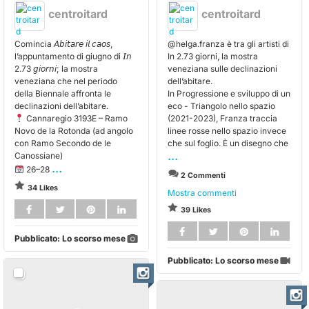
centroitard
centroitard
Comincia 𝘈𝘣𝘪𝘵𝘢𝘳𝘦 𝘪𝘭 𝘤𝘢𝘰𝘴,
@helga.franza è tra gli artisti di
l’appuntamento di giugno di 𝘐𝘯
In 2.73 giorni, la mostra
2.73 𝘨𝘪𝘰𝘳𝘯𝘪; la mostra
veneziana sulle declinazioni
veneziana che nel periodo
dell’abitare.
della Biennale affronta le
In Progressione e sviluppo di un
declinazioni dell’abitare.
eco - Triangolo nello spazio
Cannaregio 3193E – Ramo
(2021-2023), Franza traccia
Novo de la Rotonda (ad angolo
linee rosse nello spazio invece
con Ramo Secondo de le
che sul foglio. È un disegno che
...
Canossiane)
...
26–28
2 Commenti
34 Likes
Mostra commenti
39 Likes
Pubblicato:
Lo scorso mese
Pubblicato:
Lo scorso mese