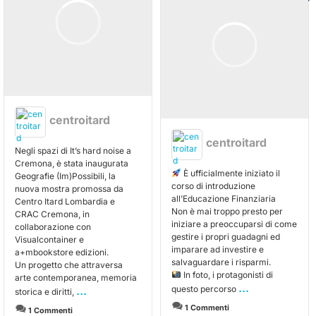
centroitard
centroitard
Negli spazi di It’s hard noise a
Cremona, è stata inaugurata
È ufficialmente iniziato il
Geografie (Im)Possibili, la
corso di introduzione
nuova mostra promossa da
all’Educazione Finanziaria
Centro Itard Lombardia e
Non è mai troppo presto per
CRAC Cremona, in
iniziare a preoccuparsi di come
collaborazione con
gestire i propri guadagni ed
Visualcontainer e
imparare ad investire e
a+mbookstore edizioni.
salvaguardare i risparmi.
Un progetto che attraversa
In foto, i protagonisti di
arte contemporanea, memoria
...
...
questo percorso
storica e diritti,
1 Commenti
1 Commenti