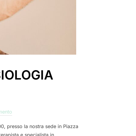
SIOLOGIA
mento
00, presso la nostra sede in Piazza
apista e specialista in