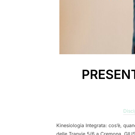
PRESENT
Disci
Kinesiologia Integrata: cos’è, qua
delle Tranvie 5/6 a Cremona, GIU