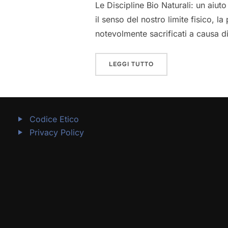
Le Discipline Bio Naturali: un aiut
il senso del nostro limite fisico, 
notevolmente sacrificati a causa d
“COSA SONO LE DISCI
LEGGI TUTTO
Codice Etico
Privacy Policy