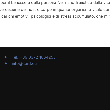
o per il benessere della persona Nel ritmo frenetico della v
la percezione del nostro corpo in quanto organismo vitale con
i carichi emotivi, psicologici e di stress accumulato, che m
PLINE BIO NATURALI”
Tel. +39 0372 1664255
info@itard.eu