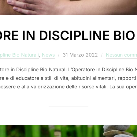
RE IN DISCIPLINE BI
Pubblicato
pline Bio Naturali
,
News
31 Marzo 2022
Nessun com
il
ore in Discipline Bio Naturali L’Operatore in Discipline Bio Na
e di educatore a stili di vita, abitudini alimentari, rapporti
nessere e alla valorizzazione delle risorse vitali. La sua op
CIPLINE BIO NATURALI”