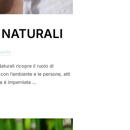
O NATURALI
mento
turali ricopre il ruolo di
 con l’ambiente e le persone, atti
era è imperniata …