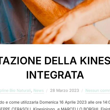
AZIONE DELLA KINE
INTEGRATA
Pubblicato
pline Bio Naturali
,
News
28 Marzo 2023
Nessun com
il
ndo e come utilizzarla Domenica 16 Aprile 2023 alle ore 14:
SEPPE CERASOLI, Kinesiologo, e MARCELLO BORGHI, Fisioter