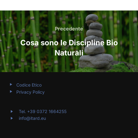
NAVIGAZIONE
ARTICOLI
Precedente
Precedente
Cosa sono le Discipline Bio
Naturali
Codice Etico
Privacy Policy
Tel. +39 0372 1664255
info@itard.eu