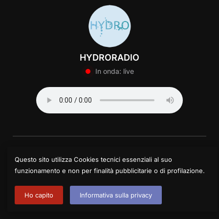
HYDRORADIO
In onda: live
© 2025 Centro Itard Lombardia | Impresa Sociale
Questo sito utilizza Cookies tecnici essenziali al suo
Via Tucidide 56 – 20134 Milano
funzionamento e non per finalità pubblicitarie o di profilazione.
Piazza delle Tranvie 6/7 – 26100 Cremona
Version: 2.0
Powered by WordPress
and
Imago Editor
with a custom version of
Ho capito
Informativa sulla privacy
Inspiro theme by WPZOOM