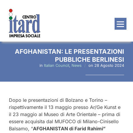
Salta
al
contenuto
AFGHANISTAN: LE PRESENTAZIONI
PUBBLICHE BERLINESI
Pubblicato
in
Italian Council
,
News
on
28 Agosto 2024
il
Dopo le presentazioni di Bolzano e Torino –
rispettivamente il 13 maggio presso Ar/Ge Kunst e
il 23 maggio al Museo di Arte Orientale – prima di
essere acquisita dal MUFOCO di Milano-Cinisello
Balsamo, “
AFGHANISTAN di Farid Rahimi”