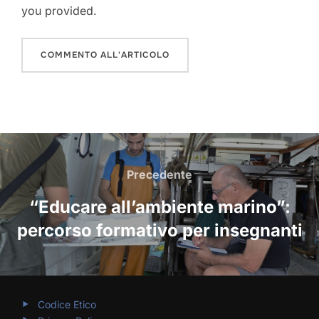
you provided.
NAVIGAZIONE
ARTICOLI
Precedente
Precedente
“Educare all’ambiente marino”:
percorso formativo per insegnanti
Codice Etico