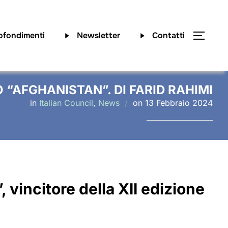
ofondimenti
Newsletter
Contatti
APRI/
 “AFGHANISTAN”. DI FARID RAHIMI
Pubblicato
in
Italian Council
,
News
on
13 Febbraio 2024
il
, vincitore della XII edizione