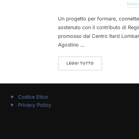
New
Un progetto per formare, connette
sostenuto con il contributo di Reg
promosso dal Centro Itard Lombard
Agostino …
“NEXTGEN ROZZANO: 
LEGGI TUTTO
Codice Etico
Privacy Policy