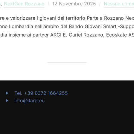
Pubblicato
s
,
NextGen Rozzano
12 Novembre 2025
Nessun com
il
re e valorizzare i giovani del territorio Parte a Rozzano 
ione Lombardia nell’ambito del Bando Giovani Smart -Suppor
ia insieme ai partner ARCI E. Curiel Rozzano, Ecoskate A
GIOVANI CHE CREANO FUTURO”
Tel. +39 0372 1664255
info@itard.eu