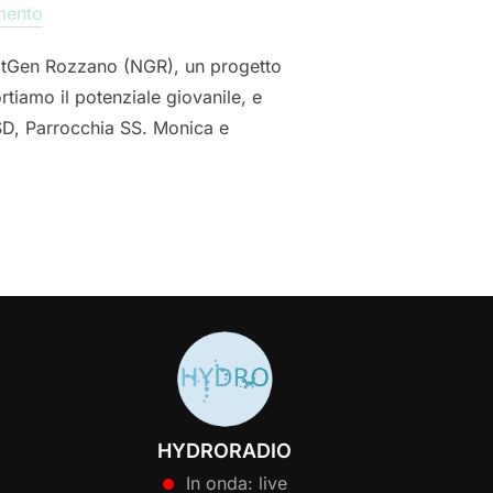
mento
NextGen Rozzano (NGR), un progetto
tiamo il potenziale giovanile, e
SD, Parrocchia SS. Monica e
HYDRORADIO
In onda: live