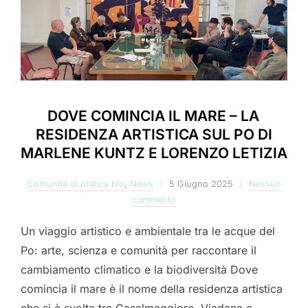
DOVE COMINCIA IL MARE – LA
RESIDENZA ARTISTICA SUL PO DI
MARLENE KUNTZ E LORENZO LETIZIA
Pubblicato
Comunità di pratica blu
,
News
5 Giugno 2025
Nessun
il
commento
Un viaggio artistico e ambientale tra le acque del
Po: arte, scienza e comunità per raccontare il
cambiamento climatico e la biodiversità Dove
comincia il mare è il nome della residenza artistica
che si è svolta tra Casalmaggiore, Viadana e