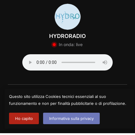
HYDRORADIO
In onda: live
© 2025 Centro Itard Lombardia | Impresa Sociale
Questo sito utilizza Cookies tecnici essenziali al suo
Via Tucidide 56 – 20134 Milano
funzionamento e non per finalità pubblicitarie o di profilazione.
Piazza delle Tranvie 6/7 – 26100 Cremona
Version: 2.0
Ho capito
Informativa sulla privacy
Powered by WordPress
and
Imago Editor
with a custom version of
Inspiro theme by WPZOOM