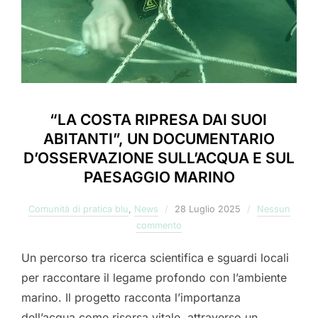
“LA COSTA RIPRESA DAI SUOI
ABITANTI”, UN DOCUMENTARIO
D’OSSERVAZIONE SULL’ACQUA E SUL
PAESAGGIO MARINO
Pubblicato
Comunità di pratica blu
,
News
28 Luglio 2025
Nessun
il
commento
Un percorso tra ricerca scientifica e sguardi locali
per raccontare il legame profondo con l’ambiente
marino. Il progetto racconta l’importanza
dell’acqua come risorsa vitale, attraverso un