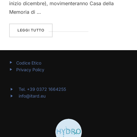
inizio dicembre), movimenteranno Casa della
Memoria di …
“CASA DELLA MEMORIA DI MILANO, RESISTE
LEGGI TUTTO
Codice Etico
Privacy Policy
Tel. +39 0372 1664255
info@itard.eu