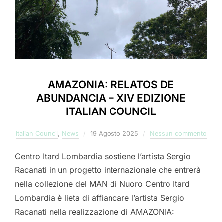
AMAZONIA: RELATOS DE
ABUNDANCIA – XIV EDIZIONE
ITALIAN COUNCIL
Pubblicato
Italian Council
,
News
19 Agosto 2025
Nessun commento
il
Centro Itard Lombardia sostiene l’artista Sergio
Racanati in un progetto internazionale che entrerà
nella collezione del MAN di Nuoro Centro Itard
Lombardia è lieta di affiancare l’artista Sergio
Racanati nella realizzazione di AMAZONIA: