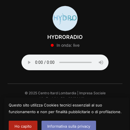
HYDRORADIO
In onda: live
© 2025 Centro Itard Lombardia | Impresa Sociale
Via Tucidide 56 – 20134 Milano
Piazza delle Tranvie 6/7 – 26100 Cremona
Questo sito utilizza Cookies tecnici essenziali al suo
funzionamento e non per finalità pubblicitarie o di profilazione.
Version: 2.0
Powered by WordPress
and
Imago Editor
with a custom version of
Inspiro theme by WPZOOM
Ho capito
Informativa sulla privacy