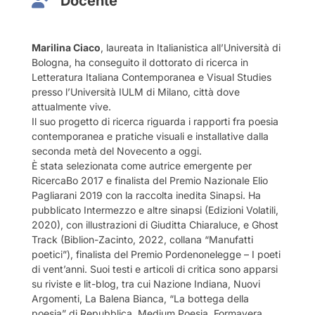
Docente
Marilina Ciaco
, laureata in Italianistica all’Università di
Bologna, ha conseguito il dottorato di ricerca in
Letteratura Italiana Contemporanea e Visual Studies
presso l’Università IULM di Milano, città dove
attualmente vive.
Il suo progetto di ricerca riguarda i rapporti fra poesia
contemporanea e pratiche visuali e installative dalla
seconda metà del Novecento a oggi.
È stata selezionata come autrice emergente per
RicercaBo 2017 e finalista del Premio Nazionale Elio
Pagliarani 2019 con la raccolta inedita Sinapsi. Ha
pubblicato Intermezzo e altre sinapsi (Edizioni Volatili,
2020), con illustrazioni di Giuditta Chiaraluce, e Ghost
Track (Biblion-Zacinto, 2022, collana “Manufatti
poetici”), finalista del Premio Pordenonelegge – I poeti
di vent’anni. Suoi testi e articoli di critica sono apparsi
su riviste e lit-blog, tra cui Nazione Indiana, Nuovi
Argomenti, La Balena Bianca, “La bottega della
poesia” di Repubblica, Medium Poesia, Formavera,